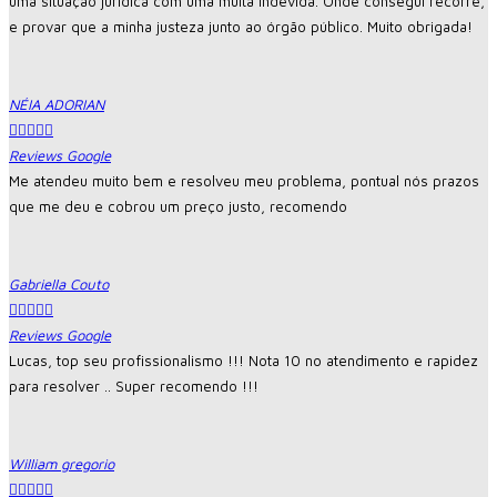
uma situação jurídica com uma multa indevida. Onde consegui recorre,
e provar que a minha justeza junto ao órgão público. Muito obrigada!
NÉIA ADORIAN





Reviews Google
Me atendeu muito bem e resolveu meu problema, pontual nós prazos
que me deu e cobrou um preço justo, recomendo
Gabriella Couto





Reviews Google
Lucas, top seu profissionalismo !!! Nota 10 no atendimento e rapidez
para resolver .. Super recomendo !!!
William gregorio




