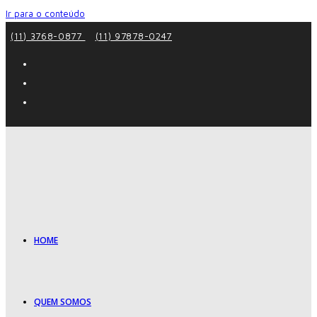
Ir para o conteúdo
(11) 3768-0877
(11) 97878-0247
HOME
QUEM SOMOS