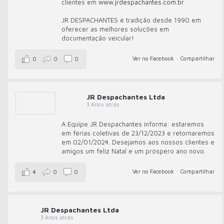
clientes em
www.jrdespachantes.com.br
JR DESPACHANTES é tradição desde 1990 em
oferecer as melhores soluções em
documentação veicular!
Ver no Facebook
·
Compartilhar
0
0
0
JR Despachantes Ltda
3 Anos atrás
A Equipe JR Despachantes informa: estaremos
em férias coletivas de 23/12/2023 e retornaremos
em 02/01/2024. Desejamos aos nossos clientes e
amigos um feliz Natal e um próspero ano novo.
Ver no Facebook
·
Compartilhar
4
0
0
JR Despachantes Ltda
3 Anos atrás