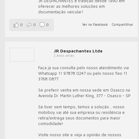
JR DESPACHANTES é tradição desde 1990 em
oferecer as melhores soluções em
documentação veicular!
Ver no Facebook
·
Compartilhar
0
0
0
JR Despachantes Ltda
2 Anos atrás
Faça já sua consulta pelo nosso atendimento via
Whatsapp 11 97878 0247 ou pelo nosso fixo 11
3768 0877
Se preferir venha em nossa sede em Osasco na
Avenida Dr. Martin Luther King, 377 - Osasco - SP
Se tiver sem tempo, temos a solução... nosso
motoboy vai até sua empresa ou residência e
retira/entrega seus documentos para maior
comodidade!
Visite nosso site e veja a opinião de nossos