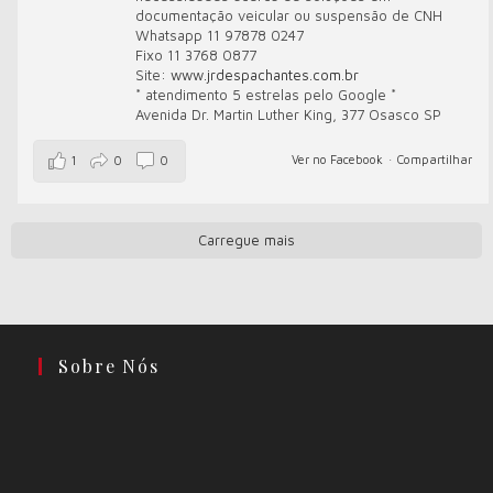
documentação veicular ou suspensão de CNH
Whatsapp 11 97878 0247
Fixo 11 3768 0877
Site:
www.jrdespachantes.com.br
* atendimento 5 estrelas pelo Google *
Avenida Dr. Martin Luther King, 377 Osasco SP
Ver no Facebook
·
Compartilhar
1
0
0
Carregue mais
Sobre Nós