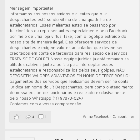
Mensagem importante!
Informamos aos nossos amigos e clientes que o Jr
despachantes está sendo vítima de uma quadrilha de
estelionatários. Esses meliantes estão se passando por
funcionários ou representantes especialmente pelo Facebook
por meio de uma loja virtual fake, com o logotipo extraído do
nosso site de maneira ilegal. Eles oferecem serviços de
despachantes e exigem valores adiantados que devem ser
creditados em conta de terceiros para realização de serviços.
TRATA-SE DE GOLPE! Nossa equipe jurídica já está tomando as
atitudes cabíveis junto a polícia para interceptar esses
estelionatários e responsabiliza-los pelos seus golpes. NÃO
DEPOSITEM VALORES ADIANTADOS EM NOME DE TERCEIROS! Os
pagamentos dos serviços que realizamos devem ser na conta
jurídica em nome do JR Despachantes, bem como o atendimento
de nossa equipe de funcionários é realizado exclusivamente
pelo nosso Whatsapp
(11) 97878-0247
Contamos com a vossa compreensão!
Ver no Facebook
·
Compartilhar
1
4
1