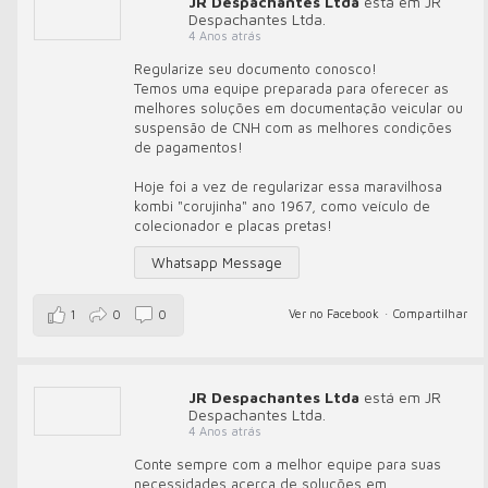
JR Despachantes Ltda
está em JR
Despachantes Ltda.
4 Anos atrás
Regularize seu documento conosco!
Temos uma equipe preparada para oferecer as
melhores soluções em documentação veicular ou
suspensão de CNH com as melhores condições
de pagamentos!
Hoje foi a vez de regularizar essa maravilhosa
kombi "corujinha" ano 1967, como veículo de
colecionador e placas pretas!
Whatsapp Message
Ver no Facebook
·
Compartilhar
1
0
0
JR Despachantes Ltda
está em JR
Despachantes Ltda.
4 Anos atrás
Conte sempre com a melhor equipe para suas
necessidades acerca de soluções em