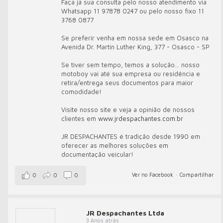
Faça já sua consulta pelo nosso atendimento via
Whatsapp 11 97878 0247 ou pelo nosso fixo 11
3768 0877
Se preferir venha em nossa sede em Osasco na
Avenida Dr. Martin Luther King, 377 - Osasco - SP
Se tiver sem tempo, temos a solução... nosso
motoboy vai até sua empresa ou residência e
retira/entrega seus documentos para maior
comodidade!
Visite nosso site e veja a opinião de nossos
clientes em
www.jrdespachantes.com.br
JR DESPACHANTES é tradição desde 1990 em
oferecer as melhores soluções em
documentação veicular!
Ver no Facebook
·
Compartilhar
0
0
0
JR Despachantes Ltda
3 Anos atrás