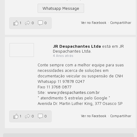
Whatsapp Message
Ver no Facebook
·
Compartilhar
1
0
0
JR Despachantes Ltda
está em JR
Despachantes Ltda.
4 Anos atrás
Conte sempre com a melhor equipe para suas
necessidades acerca de soluções em
documentação veicular ou suspensão de CNH
Whatsapp 11 97878 0247
Fixo 11 3768 0877
Site:
www.jrdespachantes.com.br
* atendimento 5 estrelas pelo Google *
Avenida Dr. Martin Luther King, 377 Osasco SP
Ver no Facebook
·
Compartilhar
1
0
0