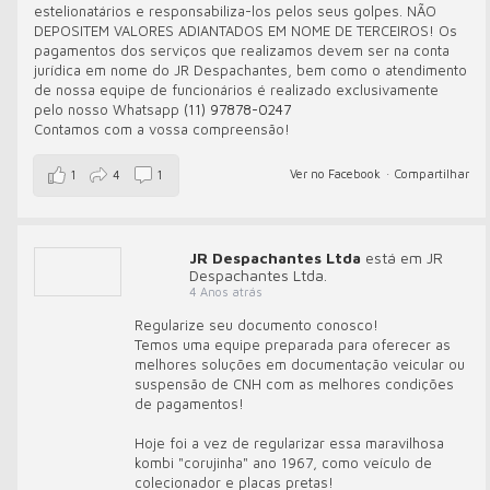
estelionatários e responsabiliza-los pelos seus golpes. NÃO
DEPOSITEM VALORES ADIANTADOS EM NOME DE TERCEIROS! Os
pagamentos dos serviços que realizamos devem ser na conta
jurídica em nome do JR Despachantes, bem como o atendimento
de nossa equipe de funcionários é realizado exclusivamente
pelo nosso Whatsapp
(11) 97878-0247
Contamos com a vossa compreensão!
Ver no Facebook
·
Compartilhar
1
4
1
JR Despachantes Ltda
está em JR
Despachantes Ltda.
4 Anos atrás
Regularize seu documento conosco!
Temos uma equipe preparada para oferecer as
melhores soluções em documentação veicular ou
suspensão de CNH com as melhores condições
de pagamentos!
Hoje foi a vez de regularizar essa maravilhosa
kombi "corujinha" ano 1967, como veículo de
colecionador e placas pretas!