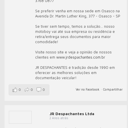
3768 0877
Se preferir venha em nossa sede em Osasco na
Avenida Dr. Martin Luther King, 377 - Osasco - SP
Se tiver sem tempo, temos a solução... nosso
motoboy vai até sua empresa ou residência e
retira/entrega seus documentos para maior
comodidade!
Visite nosso site e veja a opinião de nossos
clientes em
www.jrdespachantes.com.br
JR DESPACHANTES é tradição desde 1990 em
oferecer as melhores soluções em
documentação veicular!
Ver no Facebook
·
Compartilhar
0
0
0
JR Despachantes Ltda
2 Anos atrás