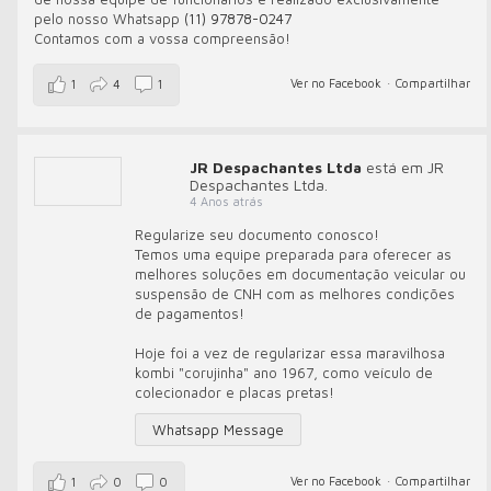
pelo nosso Whatsapp
(11) 97878-0247
Contamos com a vossa compreensão!
Ver no Facebook
·
Compartilhar
1
4
1
JR Despachantes Ltda
está em JR
Despachantes Ltda.
4 Anos atrás
Regularize seu documento conosco!
Temos uma equipe preparada para oferecer as
melhores soluções em documentação veicular ou
suspensão de CNH com as melhores condições
de pagamentos!
Hoje foi a vez de regularizar essa maravilhosa
kombi "corujinha" ano 1967, como veículo de
colecionador e placas pretas!
Whatsapp Message
Ver no Facebook
·
Compartilhar
1
0
0