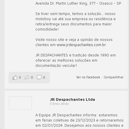
Avenida Dr. Martin Luther King, 377 - Osasco - SP
Se tiver sem tempo, temos a solução... nosso
motoboy vai até sua empresa ou residência e
retira/entrega seus documentos para maior
comodidade!
Visite nosso site e veja a opinião de nossos
clientes em
www.jrdespachantes.com.br
JR DESPACHANTES é tradição desde 1990 em
oferecer as melhores soluções em
documentação veicular!
Ver no Facebook
·
Compartilhar
0
0
0
JR Despachantes Ltda
3 Anos atrás
A Equipe JR Despachantes informa: estaremos
em férias coletivas de 23/12/2023 e retornaremos
em 02/01/2024. Desejamos aos nossos clientes e