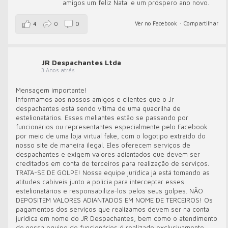
amigos um feliz Natal e um próspero ano novo.
Ver no Facebook
·
Compartilhar
4
0
0
JR Despachantes Ltda
3 Anos atrás
Mensagem importante!
Informamos aos nossos amigos e clientes que o Jr
despachantes está sendo vítima de uma quadrilha de
estelionatários. Esses meliantes estão se passando por
funcionários ou representantes especialmente pelo Facebook
por meio de uma loja virtual fake, com o logotipo extraído do
nosso site de maneira ilegal. Eles oferecem serviços de
despachantes e exigem valores adiantados que devem ser
creditados em conta de terceiros para realização de serviços.
TRATA-SE DE GOLPE! Nossa equipe jurídica já está tomando as
atitudes cabíveis junto a polícia para interceptar esses
estelionatários e responsabiliza-los pelos seus golpes. NÃO
DEPOSITEM VALORES ADIANTADOS EM NOME DE TERCEIROS! Os
pagamentos dos serviços que realizamos devem ser na conta
jurídica em nome do JR Despachantes, bem como o atendimento
de nossa equipe de funcionários é realizado exclusivamente