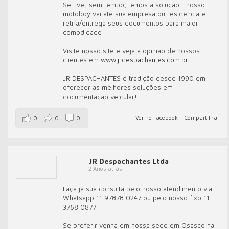
Se tiver sem tempo, temos a solução... nosso
motoboy vai até sua empresa ou residência e
retira/entrega seus documentos para maior
comodidade!
Visite nosso site e veja a opinião de nossos
clientes em
www.jrdespachantes.com.br
JR DESPACHANTES é tradição desde 1990 em
oferecer as melhores soluções em
documentação veicular!
Ver no Facebook
·
Compartilhar
0
0
0
JR Despachantes Ltda
2 Anos atrás
Faça já sua consulta pelo nosso atendimento via
Whatsapp 11 97878 0247 ou pelo nosso fixo 11
3768 0877
Se preferir venha em nossa sede em Osasco na