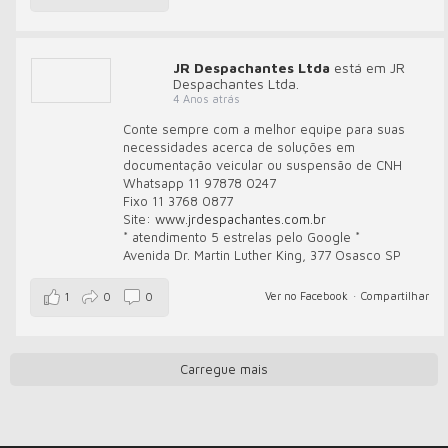
JR Despachantes Ltda
está em JR
Despachantes Ltda.
4 Anos atrás
Conte sempre com a melhor equipe para suas
necessidades acerca de soluções em
documentação veicular ou suspensão de CNH
Whatsapp 11 97878 0247
Fixo 11 3768 0877
Site:
www.jrdespachantes.com.br
* atendimento 5 estrelas pelo Google *
Avenida Dr. Martin Luther King, 377 Osasco SP
Ver no Facebook
·
Compartilhar
1
0
0
Carregue mais