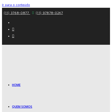
Ir para o conteúdo
(11) 3768-0877
(11) 97878-0247
HOME
QUEM SOMOS