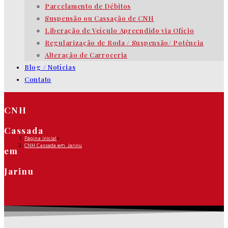
Parcelamento de Débitos
Suspensão ou Cassação de CNH
Liberação de Veículo Apreendido via Ofício
Regularização de Roda / Suspensão/ Potência
Alteração de Carroceria
Blog / Notícias
Contato
CNH
Cassada
Página inicial
»
CNH Cassada em Jarinu
em
Jarinu