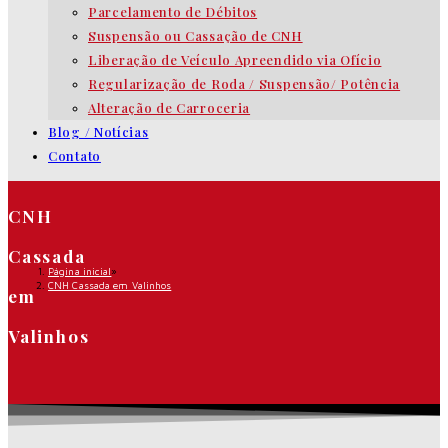
Parcelamento de Débitos
Suspensão ou Cassação de CNH
Liberação de Veículo Apreendido via Ofício
Regularização de Roda / Suspensão/ Potência
Alteração de Carroceria
Blog / Notícias
Contato
CNH
Cassada
Página inicial
»
CNH Cassada em Valinhos
em
Valinhos