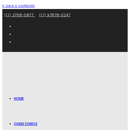
Ir para o conteúdo
(11) 3768-0877
(11) 97878-0247
HOME
QUEM SOMOS