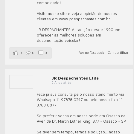
comodidade!
Visite nosso site e veja a opinião de nossos
clientes em
www.jrdespachantes.com.br
JR DESPACHANTES é tradição desde 1990 em
oferecer as melhores soluções em
documentação veicular!
Ver no Facebook
·
Compartilhar
0
0
0
JR Despachantes Ltda
2 Anos atrás
Faça já sua consulta pelo nosso atendimento via
Whatsapp 11 97878 0247 ou pelo nosso fixo 11
3768 0877
Se preferir venha em nossa sede em Osasco na
Avenida Dr. Martin Luther King, 377 - Osasco - SP
Se tiver sem tempo, temos a solução... nosso