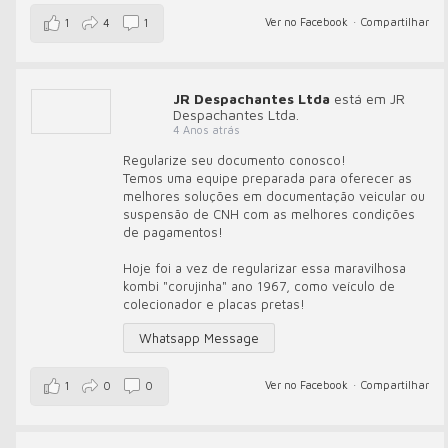
Ver no Facebook
·
Compartilhar
1
4
1
JR Despachantes Ltda
está em JR
Despachantes Ltda.
4 Anos atrás
Regularize seu documento conosco!
Temos uma equipe preparada para oferecer as
melhores soluções em documentação veicular ou
suspensão de CNH com as melhores condições
de pagamentos!
Hoje foi a vez de regularizar essa maravilhosa
kombi "corujinha" ano 1967, como veículo de
colecionador e placas pretas!
Whatsapp Message
Ver no Facebook
·
Compartilhar
1
0
0