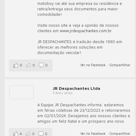
motoboy vai até sua empresa ou residência e
retira/entrega seus documentos para maior
comodidade!
Visite nosso site e veja a opinião de nossos
clientes em
www.jrdespachantes.com.br
JR DESPACHANTES é tradição desde 1990 em
oferecer as melhores soluções em
documentação veicular!
Ver no Facebook
·
Compartilhar
0
0
0
JR Despachantes Ltda
3 Anos atrás
A Equipe JR Despachantes informa: estaremos
em férias coletivas de 23/12/2023 e retornaremos
em 02/01/2024. Desejamos aos nossos clientes e
amigos um feliz Natal e um próspero ano novo.
Ver no Facebook
·
Compartilhar
4
0
0