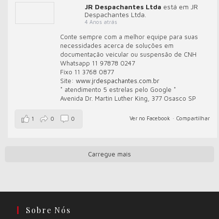
JR Despachantes Ltda
está em JR
Despachantes Ltda.
4 Anos atrás
Conte sempre com a melhor equipe para suas
necessidades acerca de soluções em
documentação veicular ou suspensão de CNH
Whatsapp 11 97878 0247
Fixo 11 3768 0877
Site:
www.jrdespachantes.com.br
* atendimento 5 estrelas pelo Google *
Avenida Dr. Martin Luther King, 377 Osasco SP
Ver no Facebook
·
Compartilhar
1
0
0
Carregue mais
Sobre Nós