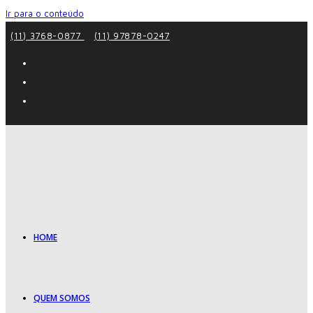
Ir para o conteúdo
(11) 3768-0877
(11) 97878-0247
HOME
QUEM SOMOS