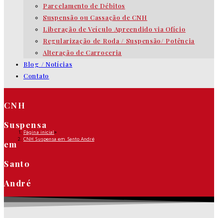
Parcelamento de Débitos
Suspensão ou Cassação de CNH
Liberação de Veículo Apreendido via Ofício
Regularização de Roda / Suspensão/ Potência
Alteração de Carroceria
Blog / Notícias
Contato
CNH
Suspensa
Página inicial
»
CNH Suspensa em Santo André
em
Santo
André