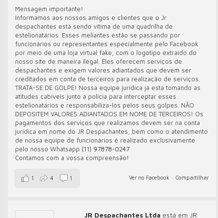
Mensagem importante!
Informamos aos nossos amigos e clientes que o Jr
despachantes está sendo vítima de uma quadrilha de
estelionatários. Esses meliantes estão se passando por
funcionários ou representantes especialmente pelo Facebook
por meio de uma loja virtual fake, com o logotipo extraído do
nosso site de maneira ilegal. Eles oferecem serviços de
despachantes e exigem valores adiantados que devem ser
creditados em conta de terceiros para realização de serviços.
TRATA-SE DE GOLPE! Nossa equipe jurídica já está tomando as
atitudes cabíveis junto a polícia para interceptar esses
estelionatários e responsabiliza-los pelos seus golpes. NÃO
DEPOSITEM VALORES ADIANTADOS EM NOME DE TERCEIROS! Os
pagamentos dos serviços que realizamos devem ser na conta
jurídica em nome do JR Despachantes, bem como o atendimento
de nossa equipe de funcionários é realizado exclusivamente
pelo nosso Whatsapp
(11) 97878-0247
Contamos com a vossa compreensão!
Ver no Facebook
·
Compartilhar
1
4
1
JR Despachantes Ltda
está em JR