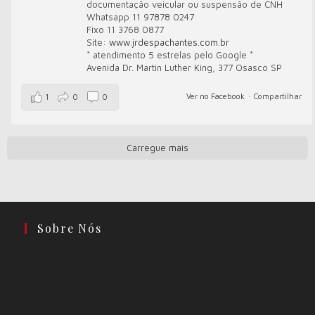
documentação veicular ou suspensão de CNH
Whatsapp 11 97878 0247
Fixo 11 3768 0877
Site:
www.jrdespachantes.com.br
* atendimento 5 estrelas pelo Google *
Avenida Dr. Martin Luther King, 377 Osasco SP
Ver no Facebook
·
Compartilhar
1
0
0
Carregue mais
Sobre Nós