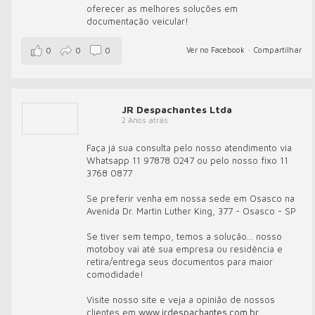
oferecer as melhores soluções em
documentação veicular!
Ver no Facebook
·
Compartilhar
0
0
0
JR Despachantes Ltda
2 Anos atrás
Faça já sua consulta pelo nosso atendimento via
Whatsapp 11 97878 0247 ou pelo nosso fixo 11
3768 0877
Se preferir venha em nossa sede em Osasco na
Avenida Dr. Martin Luther King, 377 - Osasco - SP
Se tiver sem tempo, temos a solução... nosso
motoboy vai até sua empresa ou residência e
retira/entrega seus documentos para maior
comodidade!
Visite nosso site e veja a opinião de nossos
clientes em
www.jrdespachantes.com.br