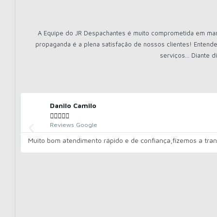
A Equipe do JR Despachantes é muito comprometida em mante
propaganda é a plena satisfação de nossos clientes! Entende
serviços... Diante
Danilo Camilo





Reviews Google
Muito bom atendimento rápido e de confiança,fizemos a trans