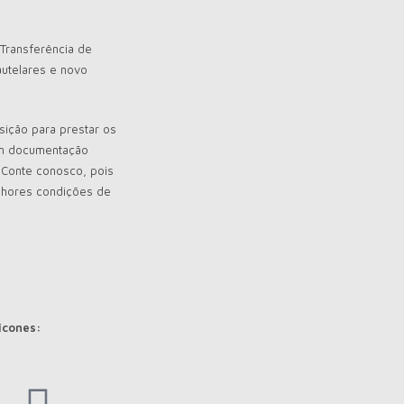
Transferência de
autelares e novo
ição para prestar os
em documentação
 Conte conosco, pois
lhores condições de
ícones: