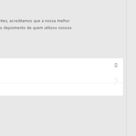
ntes; acreditamos que a nossa melhor
e o depoimento de quem utilizou nossos
Gos
Mui