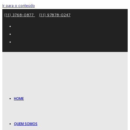
Ir para o conteúdo
(11) 3768-0877
(11) 97878-0247
HOME
QUEM SOMOS