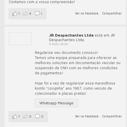
Contamos com a vossa compreensão!
Ver no Facebook
·
Compartilhar
1
4
1
JR Despachantes Ltda
está em JR
Despachantes Ltda.
4 Anos atrás
Regularize seu documento conosco!
Temos uma equipe preparada para oferecer as
melhores soluções em documentação veicular ou
suspensão de CNH com as melhores condições
de pagamentos!
Hoje foi a vez de regularizar essa maravilhosa
kombi "corujinha" ano 1967, como veículo de
colecionador e placas pretas!
Whatsapp Message
Ver no Facebook
·
Compartilhar
1
0
0