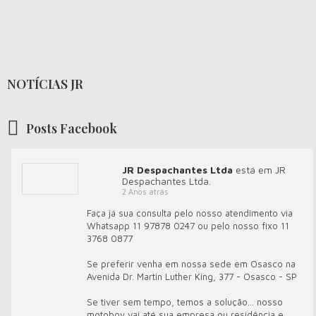
NOTÍCIAS JR
Posts Facebook
JR Despachantes Ltda
está em JR
Despachantes Ltda.
2 Anos atrás
Faça já sua consulta pelo nosso atendimento via
Whatsapp 11 97878 0247 ou pelo nosso fixo 11
3768 0877
Se preferir venha em nossa sede em Osasco na
Avenida Dr. Martin Luther King, 377 - Osasco - SP
Se tiver sem tempo, temos a solução... nosso
motoboy vai até sua empresa ou residência e