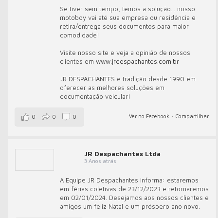
Se tiver sem tempo, temos a solução... nosso
motoboy vai até sua empresa ou residência e
retira/entrega seus documentos para maior
comodidade!
Visite nosso site e veja a opinião de nossos
clientes em
www.jrdespachantes.com.br
JR DESPACHANTES é tradição desde 1990 em
oferecer as melhores soluções em
documentação veicular!
Ver no Facebook
·
Compartilhar
0
0
0
JR Despachantes Ltda
3 Anos atrás
A Equipe JR Despachantes informa: estaremos
em férias coletivas de 23/12/2023 e retornaremos
em 02/01/2024. Desejamos aos nossos clientes e
amigos um feliz Natal e um próspero ano novo.