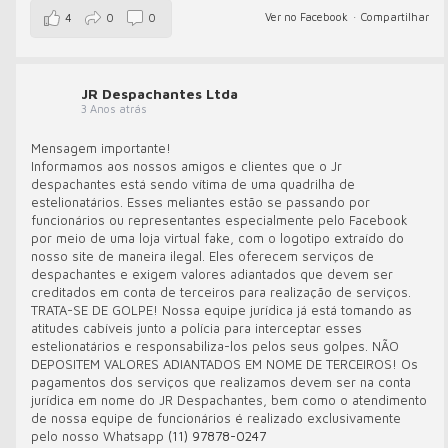
Ver no Facebook
·
Compartilhar
4
0
0
JR Despachantes Ltda
3 Anos atrás
Mensagem importante!
Informamos aos nossos amigos e clientes que o Jr
despachantes está sendo vítima de uma quadrilha de
estelionatários. Esses meliantes estão se passando por
funcionários ou representantes especialmente pelo Facebook
por meio de uma loja virtual fake, com o logotipo extraído do
nosso site de maneira ilegal. Eles oferecem serviços de
despachantes e exigem valores adiantados que devem ser
creditados em conta de terceiros para realização de serviços.
TRATA-SE DE GOLPE! Nossa equipe jurídica já está tomando as
atitudes cabíveis junto a polícia para interceptar esses
estelionatários e responsabiliza-los pelos seus golpes. NÃO
DEPOSITEM VALORES ADIANTADOS EM NOME DE TERCEIROS! Os
pagamentos dos serviços que realizamos devem ser na conta
jurídica em nome do JR Despachantes, bem como o atendimento
de nossa equipe de funcionários é realizado exclusivamente
pelo nosso Whatsapp
(11) 97878-0247