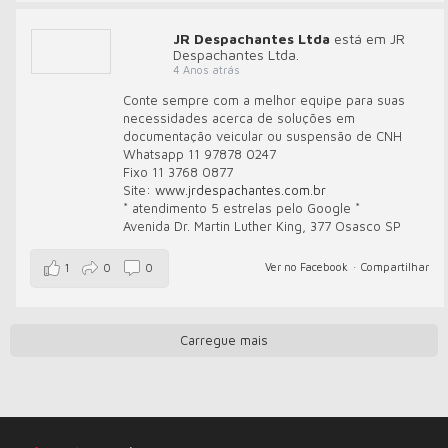
JR Despachantes Ltda
está em JR
Despachantes Ltda.
4 Anos atrás
Conte sempre com a melhor equipe para suas
necessidades acerca de soluções em
documentação veicular ou suspensão de CNH
Whatsapp 11 97878 0247
Fixo 11 3768 0877
Site:
www.jrdespachantes.com.br
* atendimento 5 estrelas pelo Google *
Avenida Dr. Martin Luther King, 377 Osasco SP
Ver no Facebook
·
Compartilhar
1
0
0
Carregue mais