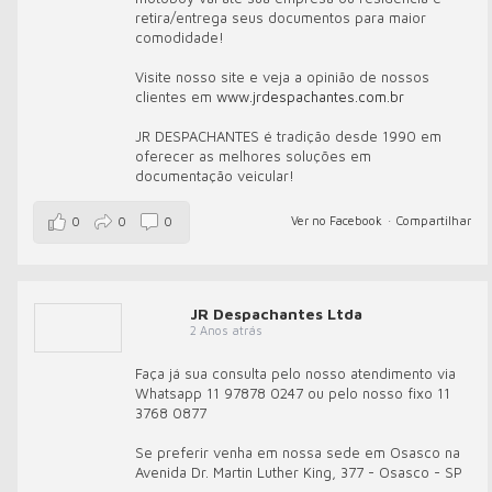
retira/entrega seus documentos para maior
comodidade!
Visite nosso site e veja a opinião de nossos
clientes em
www.jrdespachantes.com.br
JR DESPACHANTES é tradição desde 1990 em
oferecer as melhores soluções em
documentação veicular!
Ver no Facebook
·
Compartilhar
0
0
0
JR Despachantes Ltda
2 Anos atrás
Faça já sua consulta pelo nosso atendimento via
Whatsapp 11 97878 0247 ou pelo nosso fixo 11
3768 0877
Se preferir venha em nossa sede em Osasco na
Avenida Dr. Martin Luther King, 377 - Osasco - SP