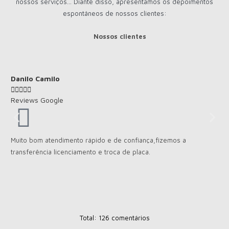
nossos serviços... Diante disso, apresentamos os depoimentos
espontâneos de nossos clientes:
Nossos clientes
Danilo Camilo
Al







Reviews Google
Re
Muito bom atendimento rápido e de confiança,fizemos a
Gos
transferência licenciamento e troca de placa.
uma
rec
Mui
Total: 126 comentários