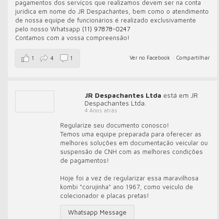
pagamentos dos serviços que realizamos devem ser na conta
jurídica em nome do JR Despachantes, bem como o atendimento
de nossa equipe de funcionários é realizado exclusivamente
pelo nosso Whatsapp
(11) 97878-0247
Contamos com a vossa compreensão!
Ver no Facebook
·
Compartilhar
1
4
1
JR Despachantes Ltda
está em JR
Despachantes Ltda.
4 Anos atrás
Regularize seu documento conosco!
Temos uma equipe preparada para oferecer as
melhores soluções em documentação veicular ou
suspensão de CNH com as melhores condições
de pagamentos!
Hoje foi a vez de regularizar essa maravilhosa
kombi "corujinha" ano 1967, como veículo de
colecionador e placas pretas!
Whatsapp Message