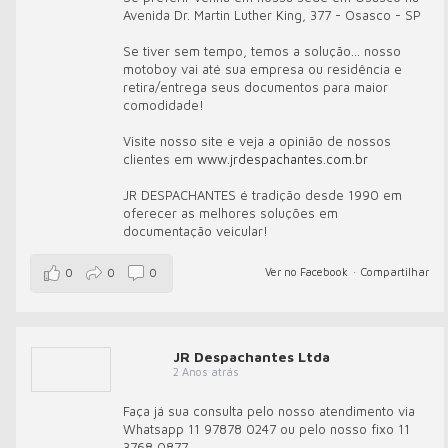
Avenida Dr. Martin Luther King, 377 - Osasco - SP
Se tiver sem tempo, temos a solução... nosso
motoboy vai até sua empresa ou residência e
retira/entrega seus documentos para maior
comodidade!
Visite nosso site e veja a opinião de nossos
clientes em
www.jrdespachantes.com.br
JR DESPACHANTES é tradição desde 1990 em
oferecer as melhores soluções em
documentação veicular!
Ver no Facebook
·
Compartilhar
0
0
0
JR Despachantes Ltda
2 Anos atrás
Faça já sua consulta pelo nosso atendimento via
Whatsapp 11 97878 0247 ou pelo nosso fixo 11
3768 0877