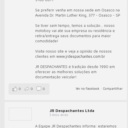
Se preferir venha em nossa sede em Osasco na
Avenida Dr. Martin Luther King, 377 - Osasco - SP
Se tiver sem tempo, temos a solução... nosso
motoboy vai até sua empresa ou residência e
retira/entrega seus documentos para maior
comodidade!
Visite nosso site e veja a opinião de nossos
clientes em
www.jrdespachantes.com.br
JR DESPACHANTES é tradição desde 1990 em
oferecer as melhores soluções em
documentação veicular!
Ver no Facebook
·
Compartilhar
0
0
0
JR Despachantes Ltda
3 Anos atrás
A Equipe JR Despachantes informa: estaremos