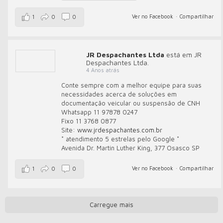
Ver no Facebook
·
Compartilhar
1
0
0
JR Despachantes Ltda
está em JR
Despachantes Ltda.
4 Anos atrás
Conte sempre com a melhor equipe para suas
necessidades acerca de soluções em
documentação veicular ou suspensão de CNH
Whatsapp 11 97878 0247
Fixo 11 3768 0877
Site:
www.jrdespachantes.com.br
* atendimento 5 estrelas pelo Google *
Avenida Dr. Martin Luther King, 377 Osasco SP
Ver no Facebook
·
Compartilhar
1
0
0
Carregue mais