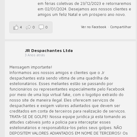
em férias coletivas de 23/12/2023 e retornaremos
em 02/01/2024. Desejamos aos nossos clientes e
amigos um feliz Natal e um próspero ano novo.
Ver no Facebook
·
Compartilhar
4
0
0
JR Despachantes Ltda
3 Anos atrás
Mensagem importante!
Informamos aos nossos amigos e clientes que o Jr
despachantes está sendo vítima de uma quadrilha de
estelionatários. Esses meliantes estão se passando por
funcionários ou representantes especialmente pelo Facebook
por meio de uma loja virtual fake, com o logotipo extraído do
nosso site de maneira ilegal. Eles oferecem serviços de
despachantes e exigem valores adiantados que devem ser
creditados em conta de terceiros para realização de serviços.
TRATA-SE DE GOLPE! Nossa equipe jurídica já está tomando as
atitudes cabíveis junto a polícia para interceptar esses
estelionatários e responsabiliza-los pelos seus golpes. NÃO
DEPOSITEM VALORES ADIANTADOS EM NOME DE TERCEIROS! Os