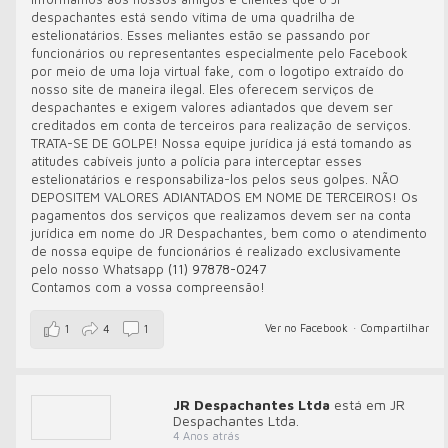
despachantes está sendo vítima de uma quadrilha de
estelionatários. Esses meliantes estão se passando por
funcionários ou representantes especialmente pelo Facebook
por meio de uma loja virtual fake, com o logotipo extraído do
nosso site de maneira ilegal. Eles oferecem serviços de
despachantes e exigem valores adiantados que devem ser
creditados em conta de terceiros para realização de serviços.
TRATA-SE DE GOLPE! Nossa equipe jurídica já está tomando as
atitudes cabíveis junto a polícia para interceptar esses
estelionatários e responsabiliza-los pelos seus golpes. NÃO
DEPOSITEM VALORES ADIANTADOS EM NOME DE TERCEIROS! Os
pagamentos dos serviços que realizamos devem ser na conta
jurídica em nome do JR Despachantes, bem como o atendimento
de nossa equipe de funcionários é realizado exclusivamente
pelo nosso Whatsapp
(11) 97878-0247
Contamos com a vossa compreensão!
Ver no Facebook
·
Compartilhar
1
4
1
JR Despachantes Ltda
está em JR
Despachantes Ltda.
4 Anos atrás