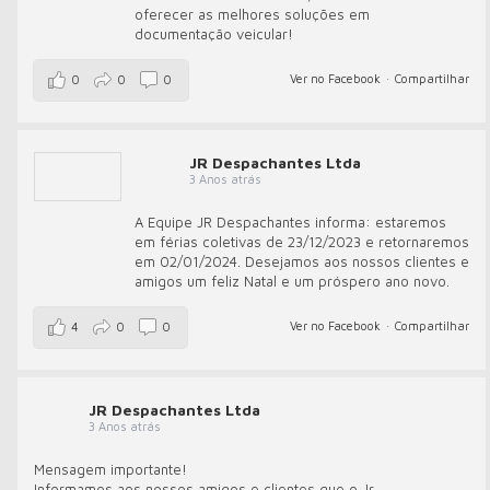
oferecer as melhores soluções em
documentação veicular!
Ver no Facebook
·
Compartilhar
0
0
0
JR Despachantes Ltda
3 Anos atrás
A Equipe JR Despachantes informa: estaremos
em férias coletivas de 23/12/2023 e retornaremos
em 02/01/2024. Desejamos aos nossos clientes e
amigos um feliz Natal e um próspero ano novo.
Ver no Facebook
·
Compartilhar
4
0
0
JR Despachantes Ltda
3 Anos atrás
Mensagem importante!
Informamos aos nossos amigos e clientes que o Jr