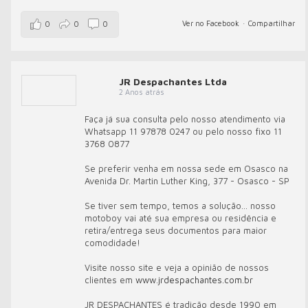
Ver no Facebook
·
Compartilhar
0
0
0
JR Despachantes Ltda
2 Anos atrás
Faça já sua consulta pelo nosso atendimento via
Whatsapp 11 97878 0247 ou pelo nosso fixo 11
3768 0877
Se preferir venha em nossa sede em Osasco na
Avenida Dr. Martin Luther King, 377 - Osasco - SP
Se tiver sem tempo, temos a solução... nosso
motoboy vai até sua empresa ou residência e
retira/entrega seus documentos para maior
comodidade!
Visite nosso site e veja a opinião de nossos
clientes em
www.jrdespachantes.com.br
JR DESPACHANTES é tradição desde 1990 em