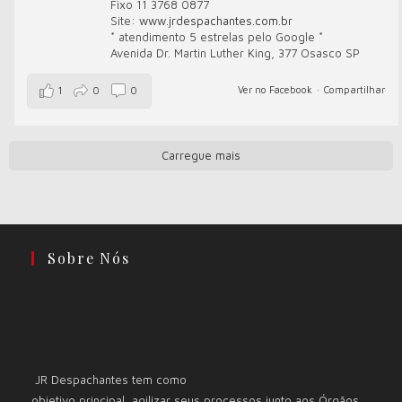
Fixo 11 3768 0877
Site:
www.jrdespachantes.com.br
* atendimento 5 estrelas pelo Google *
Avenida Dr. Martin Luther King, 377 Osasco SP
Ver no Facebook
·
Compartilhar
1
0
0
Carregue mais
Sobre Nós
JR Despachantes tem como
objetivo principal, agilizar seus processos junto aos Órgãos