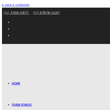
Ir para o conteúdo
(11) 3768-0877
(11) 97878-0247
HOME
QUEM SOMOS