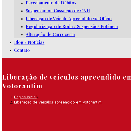
Parcelamento de Débitos
Suspensão ou Cassação de CNH
Liberação de Veículo Apreendido via Ofício
Regularização de Roda / Suspensão/ Potência
Alteração de Carroceria
Blog / Notícias
Contato
Liberação de veículos apreendido e
Votorantim
Página inicial
»
Liberação de veículos apreendido em Votorantim