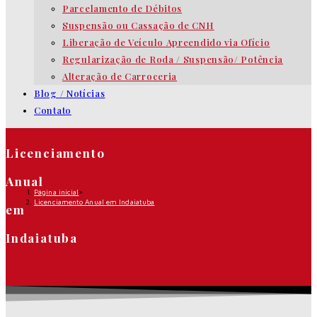
Parcelamento de Débitos
Suspensão ou Cassação de CNH
Liberação de Veículo Apreendido via Ofício
Regularização de Roda / Suspensão/ Potência
Alteração de Carroceria
Blog / Notícias
Contato
Licenciamento
Anual
Página inicial
»
Licenciamento Anual em Indaiatuba
em
Indaiatuba