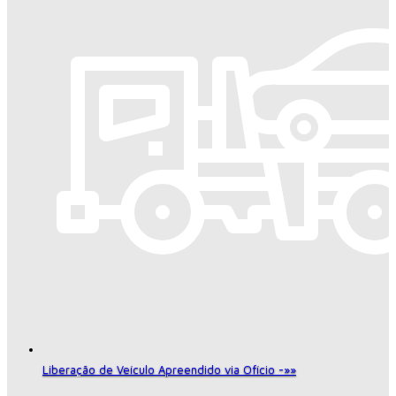
Liberação de Veículo Apreendido via Ofício -»»