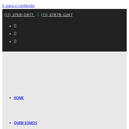
Ir para o conteúdo
(11) 3768-0877
(11) 97878-0247
HOME
QUEM SOMOS