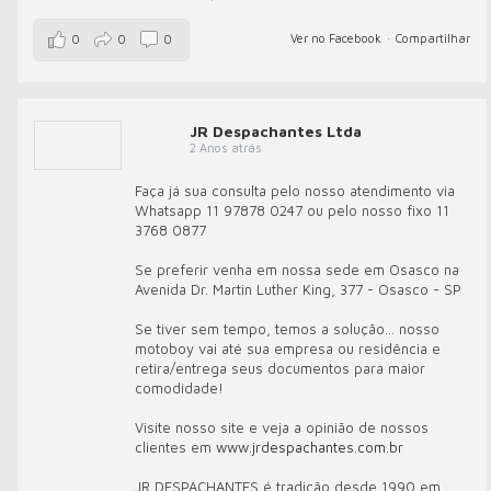
Ver no Facebook
·
Compartilhar
0
0
0
JR Despachantes Ltda
2 Anos atrás
Faça já sua consulta pelo nosso atendimento via
Whatsapp 11 97878 0247 ou pelo nosso fixo 11
3768 0877
Se preferir venha em nossa sede em Osasco na
Avenida Dr. Martin Luther King, 377 - Osasco - SP
Se tiver sem tempo, temos a solução... nosso
motoboy vai até sua empresa ou residência e
retira/entrega seus documentos para maior
comodidade!
Visite nosso site e veja a opinião de nossos
clientes em
www.jrdespachantes.com.br
JR DESPACHANTES é tradição desde 1990 em