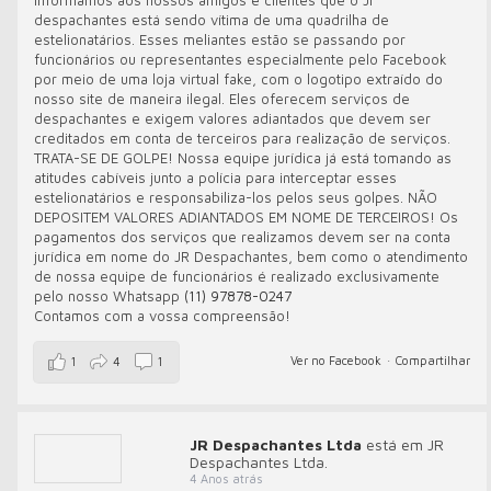
Informamos aos nossos amigos e clientes que o Jr
despachantes está sendo vítima de uma quadrilha de
estelionatários. Esses meliantes estão se passando por
funcionários ou representantes especialmente pelo Facebook
por meio de uma loja virtual fake, com o logotipo extraído do
nosso site de maneira ilegal. Eles oferecem serviços de
despachantes e exigem valores adiantados que devem ser
creditados em conta de terceiros para realização de serviços.
TRATA-SE DE GOLPE! Nossa equipe jurídica já está tomando as
atitudes cabíveis junto a polícia para interceptar esses
estelionatários e responsabiliza-los pelos seus golpes. NÃO
DEPOSITEM VALORES ADIANTADOS EM NOME DE TERCEIROS! Os
pagamentos dos serviços que realizamos devem ser na conta
jurídica em nome do JR Despachantes, bem como o atendimento
de nossa equipe de funcionários é realizado exclusivamente
pelo nosso Whatsapp
(11) 97878-0247
Contamos com a vossa compreensão!
Ver no Facebook
·
Compartilhar
1
4
1
JR Despachantes Ltda
está em JR
Despachantes Ltda.
4 Anos atrás