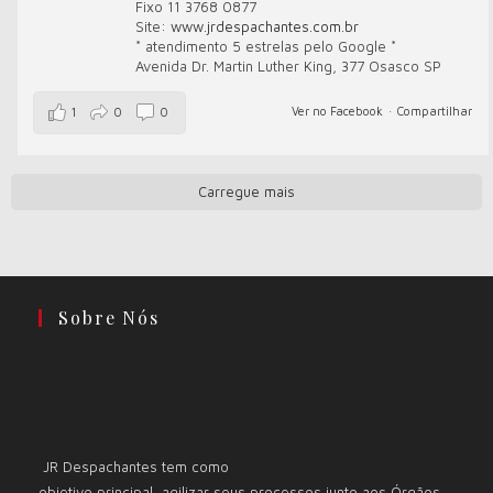
Fixo 11 3768 0877
Site:
www.jrdespachantes.com.br
* atendimento 5 estrelas pelo Google *
Avenida Dr. Martin Luther King, 377 Osasco SP
Ver no Facebook
·
Compartilhar
1
0
0
Carregue mais
Sobre Nós
JR Despachantes tem como
objetivo principal, agilizar seus processos junto aos Órgãos