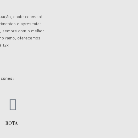
tuação, conte conosco!
cimentos e apresentar
r, sempre com o melhor
s no ramo, oferecemos
é 12x
 ícones:
ROTA