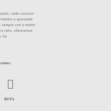
tuação, conte conosco!
cimentos e apresentar
r, sempre com o melhor
s no ramo, oferecemos
é 12x
 ícones:
ROTA