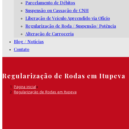
Parcelamento de Débitos
Suspensão ou Cassação de CNH
Liberação de Veículo Apreendido via Ofício
Regularização de Roda / Suspensão/ Potência
Alteração de Carroceria
Blog / Notícias
Contato
Regularização de Rodas em Itupeva
Página inicial
»
Regularização de Rodas em Itupeva