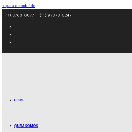
Ir para o conteúdo
(11) 3768-0877
(11) 97878-0247
HOME
QUEM SOMOS