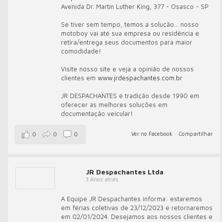
Avenida Dr. Martin Luther King, 377 - Osasco - SP
Se tiver sem tempo, temos a solução... nosso
motoboy vai até sua empresa ou residência e
retira/entrega seus documentos para maior
comodidade!
Visite nosso site e veja a opinião de nossos
clientes em
www.jrdespachantes.com.br
JR DESPACHANTES é tradição desde 1990 em
oferecer as melhores soluções em
documentação veicular!
Ver no Facebook
·
Compartilhar
0
0
0
JR Despachantes Ltda
3 Anos atrás
A Equipe JR Despachantes informa: estaremos
em férias coletivas de 23/12/2023 e retornaremos
em 02/01/2024. Desejamos aos nossos clientes e