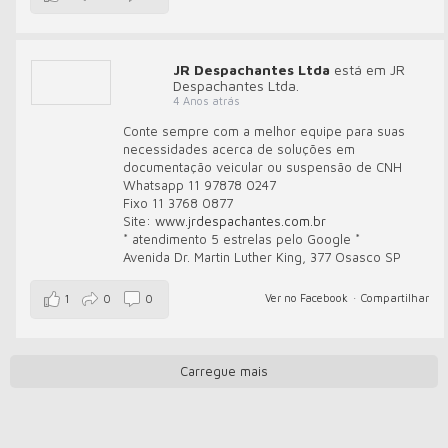
JR Despachantes Ltda
está em JR
Despachantes Ltda.
4 Anos atrás
Conte sempre com a melhor equipe para suas
necessidades acerca de soluções em
documentação veicular ou suspensão de CNH
Whatsapp 11 97878 0247
Fixo 11 3768 0877
Site:
www.jrdespachantes.com.br
* atendimento 5 estrelas pelo Google *
Avenida Dr. Martin Luther King, 377 Osasco SP
Ver no Facebook
·
Compartilhar
1
0
0
Carregue mais