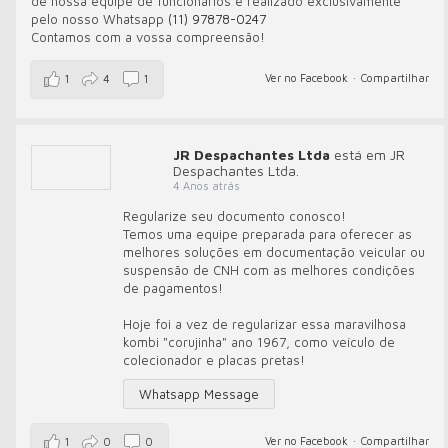
de nossa equipe de funcionários é realizado exclusivamente
pelo nosso Whatsapp
(11) 97878-0247
Contamos com a vossa compreensão!
Ver no Facebook
·
Compartilhar
1
4
1
JR Despachantes Ltda
está em JR
Despachantes Ltda.
4 Anos atrás
Regularize seu documento conosco!
Temos uma equipe preparada para oferecer as
melhores soluções em documentação veicular ou
suspensão de CNH com as melhores condições
de pagamentos!
Hoje foi a vez de regularizar essa maravilhosa
kombi "corujinha" ano 1967, como veículo de
colecionador e placas pretas!
Whatsapp Message
Ver no Facebook
·
Compartilhar
1
0
0