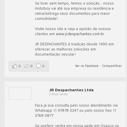
Se tiver sem tempo, temos a solução... nosso
motoboy vai até sua empresa ou residência e
retira/entrega seus documentos para maior
comodidade!
Visite nosso site e veja a opinião de nossos
clientes em
www.jrdespachantes.com.br
JR DESPACHANTES é tradição desde 1990 em
oferecer as melhores soluções em
documentação veicular!
Ver no Facebook
·
Compartilhar
0
0
0
JR Despachantes Ltda
2 Anos atrás
Faça já sua consulta pelo nosso atendimento via
Whatsapp 11 97878 0247 ou pelo nosso fixo 11
3768 0877
Se preferir venha em nossa sede em Osasco na