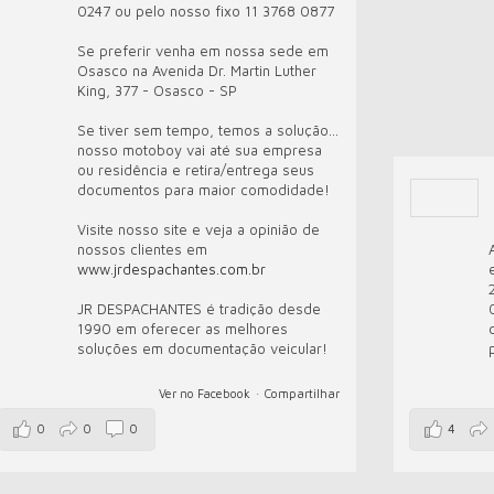
0247 ou pelo nosso fixo 11 3768 0877
Se preferir venha em nossa sede em
Osasco na Avenida Dr. Martin Luther
King, 377 - Osasco - SP
Se tiver sem tempo, temos a solução...
nosso motoboy vai até sua empresa
ou residência e retira/entrega seus
documentos para maior comodidade!
Visite nosso site e veja a opinião de
nossos clientes em
www.jrdespachantes.com.br
JR DESPACHANTES é tradição desde
1990 em oferecer as melhores
soluções em documentação veicular!
Ver no Facebook
·
Compartilhar
0
0
0
4