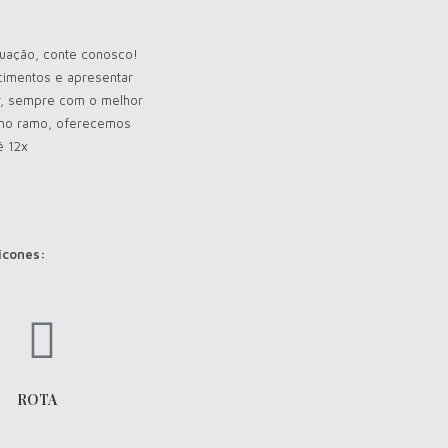
tuação, conte conosco!
cimentos e apresentar
r, sempre com o melhor
s no ramo, oferecemos
é 12x
 ícones:
ROTA