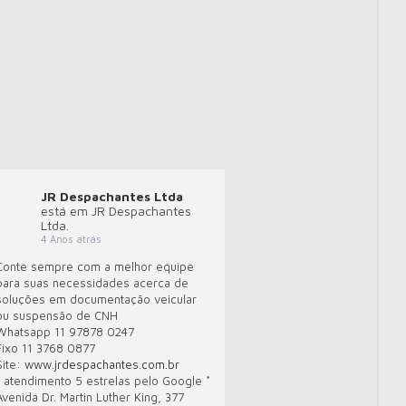
JR Despachantes Ltda
está em JR Despachantes
Ltda.
4 Anos atrás
Conte sempre com a melhor equipe
para suas necessidades acerca de
soluções em documentação veicular
ou suspensão de CNH
Whatsapp 11 97878 0247
Fixo 11 3768 0877
Site:
www.jrdespachantes.com.br
* atendimento 5 estrelas pelo Google *
Avenida Dr. Martin Luther King, 377