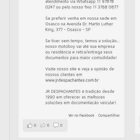
atendimento via Whatsapp 11 97878
0247 ou pelo nosso fixo 11 3768 0877
Se preferir venha em nossa sede em
Osasco na Avenida Dr. Martin Luther
King, 377 - Osasco - SP
Se tiver sem tempo, temos a solução...
nosso motoboy vai até sua empresa
ou residência e retira/entrega seus
documentos para maior comodidade!
Visite nosso site e veja a opinião de
nossos clientes em
www.jrdespachantes.com.br
JR DESPACHANTES é tradição desde
1990 em oferecer as melhores
soluções em documentação veicular!
Ver no Facebook
·
Compartilhar
0
0
0