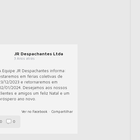
JR Despachantes Ltda
3 Anos atrás
A Equipe JR Despachantes informa:
estaremos em férias coletivas de
23/12/2023 e retornaremos em
02/01/2024. Desejamos aos nossos
clientes e amigos um feliz Natal e um
próspero ano novo.
Ver no Facebook
·
Compartilhar
0
0