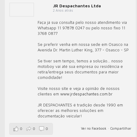
JR Despachantes Ltda
2 Anos atrás
Faça já sua consulta pelo nosso atendimento via
Whatsapp 11 97878 0247 ou pelo nosso fixo 11
3768 0877
Se preferir venha em nossa sede em Osasco na
Avenida Dr. Martin Luther King, 377 - Osasco - SP
Se tiver sem tempo, temos a solução... nosso
motoboy vai até sua empresa ou residência e
retira/entrega seus documentos para maior
comodidade!
Visite nosso site e veja a opinião de nossos
clientes em
www.jrdespachantes.com.br
JR DESPACHANTES é tradição desde 1990 em
oferecer as melhores soluções em
documentação veicular!
Ver no Facebook
·
Compartilhar
0
0
0