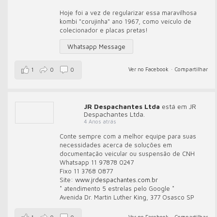
Hoje foi a vez de regularizar essa maravilhosa
kombi "corujinha" ano 1967, como veículo de
colecionador e placas pretas!
Whatsapp Message
Ver no Facebook
·
Compartilhar
1
0
0
JR Despachantes Ltda
está em JR
Despachantes Ltda.
4 Anos atrás
Conte sempre com a melhor equipe para suas
necessidades acerca de soluções em
documentação veicular ou suspensão de CNH
Whatsapp 11 97878 0247
Fixo 11 3768 0877
Site:
www.jrdespachantes.com.br
* atendimento 5 estrelas pelo Google *
Avenida Dr. Martin Luther King, 377 Osasco SP
Ver no Facebook
·
Compartilhar