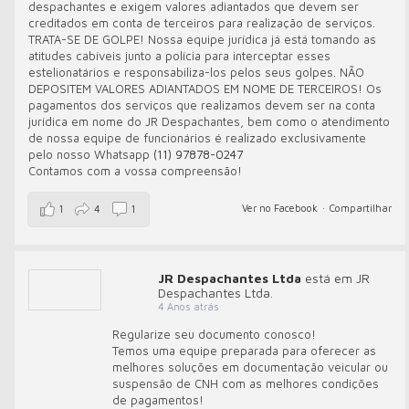
despachantes e exigem valores adiantados que devem ser
creditados em conta de terceiros para realização de serviços.
TRATA-SE DE GOLPE! Nossa equipe jurídica já está tomando as
atitudes cabíveis junto a polícia para interceptar esses
estelionatários e responsabiliza-los pelos seus golpes. NÃO
DEPOSITEM VALORES ADIANTADOS EM NOME DE TERCEIROS! Os
pagamentos dos serviços que realizamos devem ser na conta
jurídica em nome do JR Despachantes, bem como o atendimento
de nossa equipe de funcionários é realizado exclusivamente
pelo nosso Whatsapp
(11) 97878-0247
Contamos com a vossa compreensão!
Ver no Facebook
·
Compartilhar
1
4
1
JR Despachantes Ltda
está em JR
Despachantes Ltda.
4 Anos atrás
Regularize seu documento conosco!
Temos uma equipe preparada para oferecer as
melhores soluções em documentação veicular ou
suspensão de CNH com as melhores condições
de pagamentos!