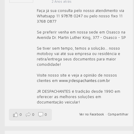
2 Anos atrás
Faça já sua consulta pelo nosso atendimento via
Whatsapp 11 97878 0247 ou pelo nosso fixo 11
3768 0877
Se preferir venha em nossa sede em Osasco na
Avenida Dr. Martin Luther King, 377 - Osasco - SP
Se tiver sem tempo, temos a solução... nosso
motoboy vai até sua empresa ou residência e
retira/entrega seus documentos para maior
comodidade!
Visite nosso site e veja a opinião de nossos
clientes em
www.jrdespachantes.com.br
JR DESPACHANTES é tradição desde 1990 em
oferecer as melhores soluções em
documentação veicular!
Ver no Facebook
·
Compartilhar
0
0
0