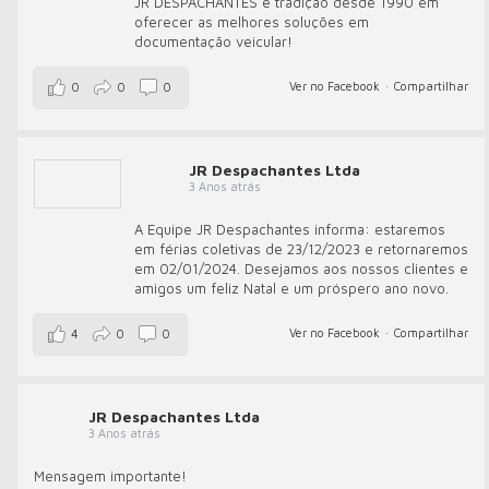
JR DESPACHANTES é tradição desde 1990 em
oferecer as melhores soluções em
documentação veicular!
Ver no Facebook
·
Compartilhar
0
0
0
JR Despachantes Ltda
3 Anos atrás
A Equipe JR Despachantes informa: estaremos
em férias coletivas de 23/12/2023 e retornaremos
em 02/01/2024. Desejamos aos nossos clientes e
amigos um feliz Natal e um próspero ano novo.
Ver no Facebook
·
Compartilhar
4
0
0
JR Despachantes Ltda
3 Anos atrás
Mensagem importante!