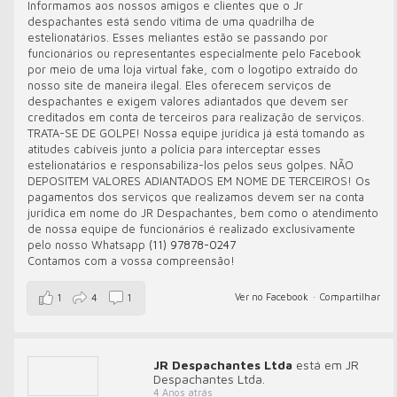
Informamos aos nossos amigos e clientes que o Jr
despachantes está sendo vítima de uma quadrilha de
estelionatários. Esses meliantes estão se passando por
funcionários ou representantes especialmente pelo Facebook
por meio de uma loja virtual fake, com o logotipo extraído do
nosso site de maneira ilegal. Eles oferecem serviços de
despachantes e exigem valores adiantados que devem ser
creditados em conta de terceiros para realização de serviços.
TRATA-SE DE GOLPE! Nossa equipe jurídica já está tomando as
atitudes cabíveis junto a polícia para interceptar esses
estelionatários e responsabiliza-los pelos seus golpes. NÃO
DEPOSITEM VALORES ADIANTADOS EM NOME DE TERCEIROS! Os
pagamentos dos serviços que realizamos devem ser na conta
jurídica em nome do JR Despachantes, bem como o atendimento
de nossa equipe de funcionários é realizado exclusivamente
pelo nosso Whatsapp
(11) 97878-0247
Contamos com a vossa compreensão!
Ver no Facebook
·
Compartilhar
1
4
1
JR Despachantes Ltda
está em JR
Despachantes Ltda.
4 Anos atrás