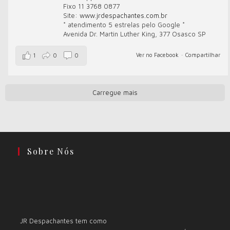
Fixo 11 3768 0877
Site:
www.jrdespachantes.com.br
* atendimento 5 estrelas pelo Google *
Avenida Dr. Martin Luther King, 377 Osasco SP
Ver no Facebook
·
Compartilhar
1
0
0
Carregue mais
Sobre Nós
JR Despachantes tem como