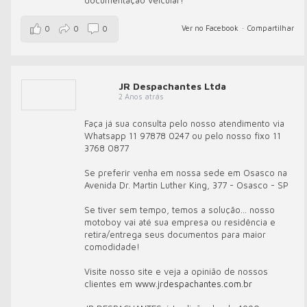
documentação veicular!
Ver no Facebook
·
Compartilhar
0
0
0
JR Despachantes Ltda
2 Anos atrás
Faça já sua consulta pelo nosso atendimento via
Whatsapp 11 97878 0247 ou pelo nosso fixo 11
3768 0877
Se preferir venha em nossa sede em Osasco na
Avenida Dr. Martin Luther King, 377 - Osasco - SP
Se tiver sem tempo, temos a solução... nosso
motoboy vai até sua empresa ou residência e
retira/entrega seus documentos para maior
comodidade!
Visite nosso site e veja a opinião de nossos
clientes em
www.jrdespachantes.com.br