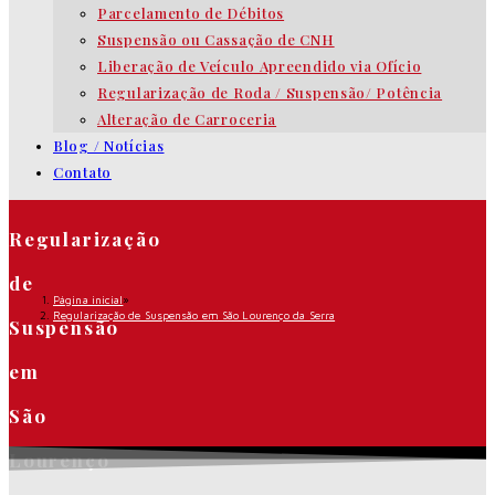
Parcelamento de Débitos
Suspensão ou Cassação de CNH
Liberação de Veículo Apreendido via Ofício
Regularização de Roda / Suspensão/ Potência
Alteração de Carroceria
Blog / Notícias
Contato
Regularização
de
Página inicial
»
Regularização de Suspensão em São Lourenço da Serra
Suspensão
em
São
Lourenço